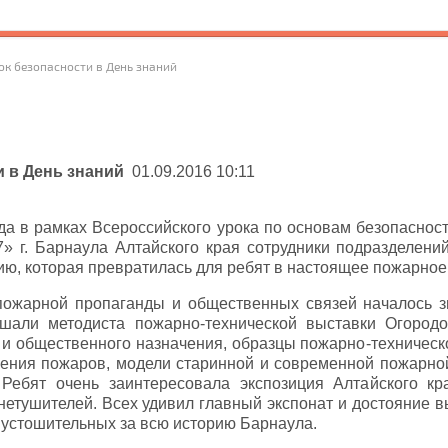
Урок безопасности в День знаний
и в День знаний
01.09.2016 10:11
ода в рамках Всероссийского урока по основам безопаснос
г. Барнаула Алтайского края сотрудники подразделени
ию, которая превратилась для ребят в настоящее пожарное
ожарной пропаганды и общественных связей началось з
ушали методиста пожарно-технической выставки Огород
 и общественного назначения, образцы пожарно-техническ
ения пожаров, модели старинной и современной пожарной
 Ребят очень заинтересовала экспозиция Алтайского к
етушителей. Всех удивил главный экспонат и достояние вы
пустошительных за всю историю Барнаула.