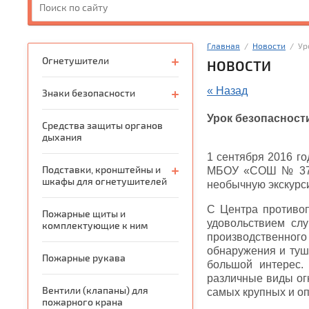
Главная
  /  
Новости
  /  
Огнетушители
НОВОСТИ
« Назад
Знаки безопасности
Урок безопасност
Средства защиты органов
дыхания
1 сентября 2016 г
Подставки, кронштейны и
МБОУ «СОШ № 37» 
шкафы для огнетушителей
необычную экскурс
С Центра противоп
Пожарные щиты и
удовольствием сл
комплектующие к ним
производственного
обнаружения и туш
Пожарные рукава
большой интерес.
различные виды огн
Вентили (клапаны) для
самых крупных и о
пожарного крана