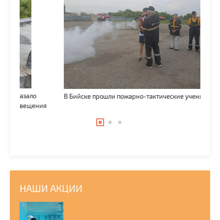
В Бийске прошли пожарно-тактические учения
Выб
я
НАШИ АКЦИИ